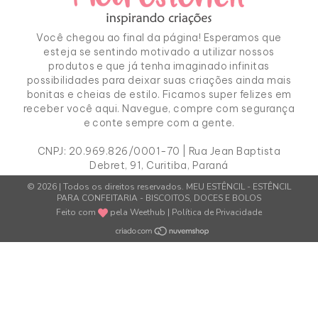
Você chegou ao final da página! Esperamos que
esteja se sentindo motivado a utilizar nossos
produtos e que já tenha imaginado infinitas
possibilidades para deixar suas criações ainda mais
bonitas e cheias de estilo. Ficamos super felizes em
receber você aqui. Navegue, compre com segurança
e conte sempre com a gente.
CNPJ:
20.969.826/0001-70
| Rua Jean Baptista
Debret, 91, Curitiba, Paraná
© 2026 | Todos os direitos reservados.
MEU ESTÊNCIL - ESTÊNCIL
PARA CONFEITARIA - BISCOITOS, DOCES E BOLOS
Feito com
pela
Weethub
|
Política de Privacidade