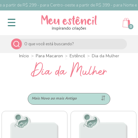
artir de R$ 299 - para Centro-oeste a partir de R$ 399 - para Norte e Nord
0
Início
>
Para Macaron
>
Estêncil
>
Dia da Mulher
Dia da Mulher