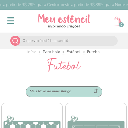
a partir de R$ 299 - para Centro-oeste a partir de R$ 399 - para Norte e N
0
Início
>
Para bolo
>
Estêncil
>
Futebol
Futebol