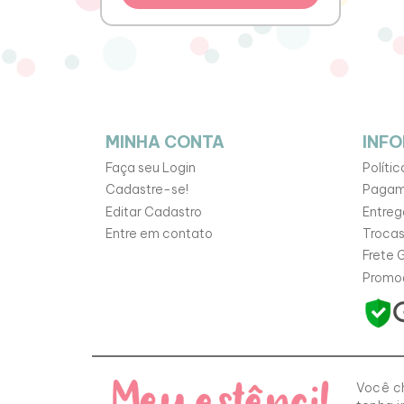
MINHA CONTA
INF
Faça seu Login
Políti
Cadastre-se!
Pagam
Editar Cadastro
Entreg
Entre em contato
Trocas
Frete G
Promo
Você ch