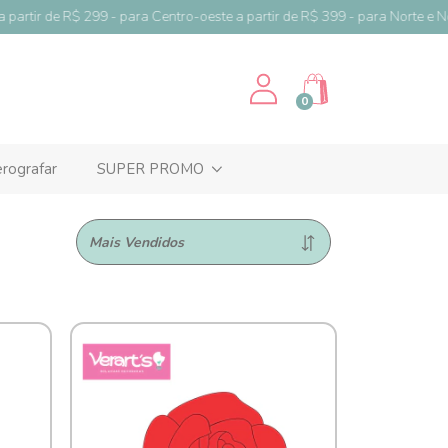
rtir de R$ 299 - para Centro-oeste a partir de R$ 399 - para Norte e Norde
0
rografar
SUPER PROMO