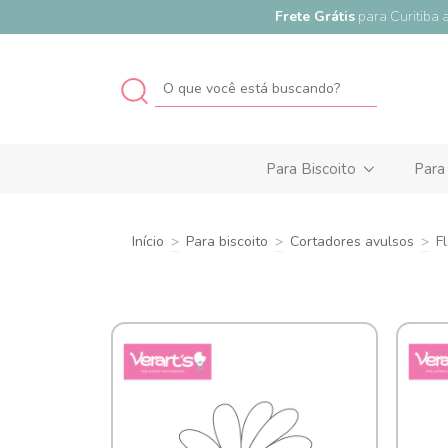
Frete Grátis
para Curitiba a par
Para Biscoito
Para
Início
>
Para biscoito
>
Cortadores avulsos
>
F