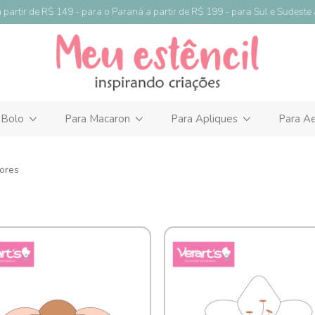
tir de R$ 149 - para o Paraná a partir de R$ 199 - para Sul e Sudeste a pa
 Bolo
Para Macaron
Para Apliques
Para Ae
lores