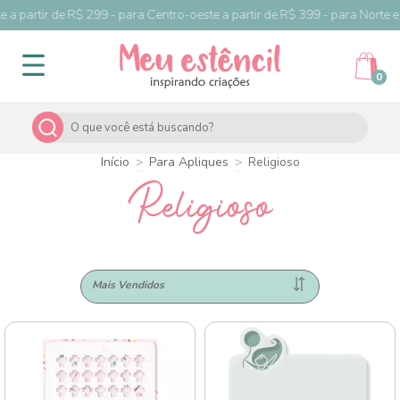
a partir de R$ 299 - para Centro-oeste a partir de R$ 399 - para Norte e N
0
Início
>
Para Apliques
>
Religioso
Religioso