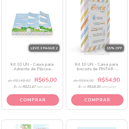
LEVE 3 PAGUE 2
15
% OFF
Kit 10 UN - Caixa para
Kit 10 UN - Caixa para
Advento de Páscoa
biscoito de PINTAR -
GRAMINHA
DIVERTIDA
R$65,00
R$54,90
de R$149,90
de R$64,90
3
x de
R$21,67
sem juros
3
x de
R$18,30
sem juros