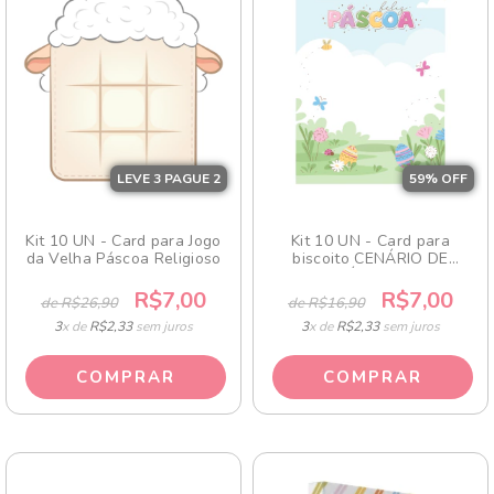
LEVE 3 PAGUE 2
59
% OFF
Kit 10 UN - Card para Jogo
Kit 10 UN - Card para
da Velha Páscoa Religioso
biscoito CENÁRIO DE
PÁSCOA
R$7,00
R$7,00
de R$26,90
de R$16,90
3
x de
R$2,33
sem juros
3
x de
R$2,33
sem juros