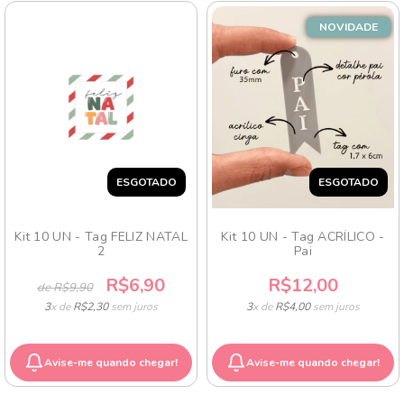
NOVIDADE
ESGOTADO
ESGOTADO
Kit 10 UN - Tag FELIZ NATAL
Kit 10 UN - Tag ACRÍLICO -
2
Pai
R$6,90
R$12,00
de R$9,90
3
x de
R$2,30
sem juros
3
x de
R$4,00
sem juros
Avise-me quando chegar!
Avise-me quando chegar!