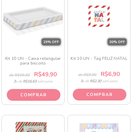
29
% OFF
30
% OFF
Kit 10 UN - Caixa retangular
Kit 10 UN - Tag FELIZ NATAL
para biscoito
R$6,90
R$49,90
de R$9,90
de R$69,90
3
x de
R$2,30
sem juros
3
x de
R$16,63
sem juros