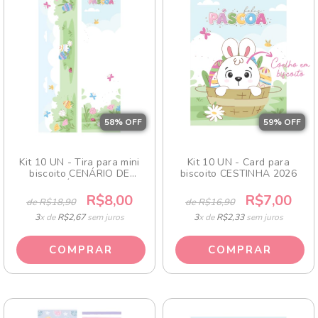
58
% OFF
59
% OFF
Kit 10 UN - Tira para mini
Kit 10 UN - Card para
biscoito CENÁRIO DE
biscoito CESTINHA 2026
PÁSCOA
R$8,00
R$7,00
de R$18,90
de R$16,90
3
x de
R$2,67
sem juros
3
x de
R$2,33
sem juros