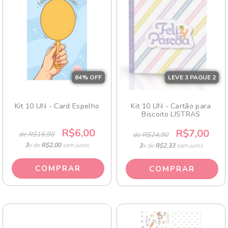
64
% OFF
LEVE 3 PAGUE 2
Kit 10 UN - Card Espelho
Kit 10 UN - Cartão para
Biscoito LISTRAS
R$6,00
R$7,00
de R$16,90
de R$24,90
3
x de
R$2,00
sem juros
3
x de
R$2,33
sem juros