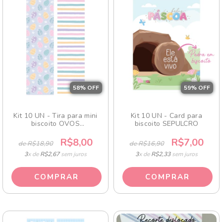
58
% OFF
59
% OFF
Kit 10 UN - Tira para mini
Kit 10 UN - Card para
biscoito OVOS
biscoito SEPULCRO
COLORIDINHOS
R$8,00
R$7,00
de R$18,90
de R$16,90
3
x de
R$2,67
sem juros
3
x de
R$2,33
sem juros