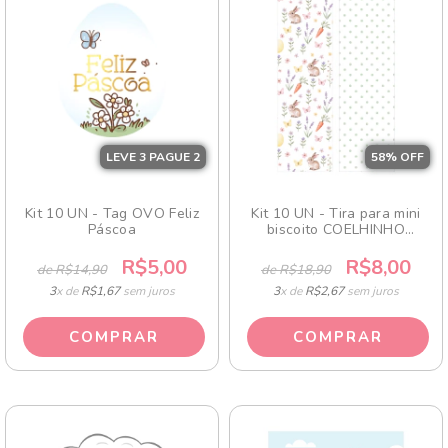
LEVE 3 PAGUE 2
58
% OFF
Kit 10 UN - Tag OVO Feliz
Kit 10 UN - Tira para mini
Páscoa
biscoito COELHINHO
AQUARELA
R$5,00
R$8,00
de R$14,90
de R$18,90
3
x de
R$1,67
sem juros
3
x de
R$2,67
sem juros