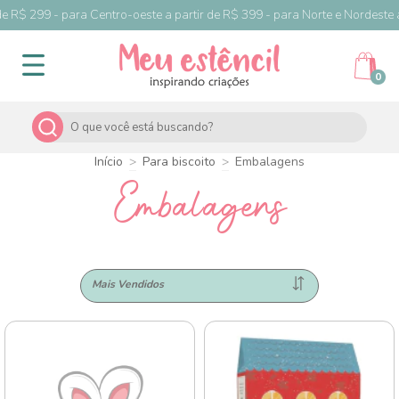
 para Centro-oeste a partir de R$ 399 - para Norte e Nordeste a partir de 
0
Início
>
Para biscoito
>
Embalagens
Embalagens