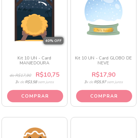
40
% OFF
Kit 10 UN - Card
Kit 10 UN - Card GLOBO DE
MANJEDOURA
NEVE
R$10,75
R$17,90
de R$17,90
3
x de
R$3,58
sem juros
3
x de
R$5,97
sem juros