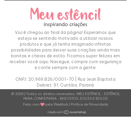
Você chegou ao final da página! Esperamos que
esteja se sentindo motivado a utilizar nossos
produtos e que já tenha imaginado infinitas
possibilidades para deixar suas criações ainda mais
bonitas e cheias de estilo. Ficamos super felizes em
receber você aqui. Navegue, compre com segurança
e conte sempre com a gente.
CNPJ:
20.969.826/0001-70
| Rua Jean Baptista
Debret, 91, Curitiba, Paraná
© 2026 | Todos os direitos reservados.
MEU ESTÊNCIL - ESTÊNCIL
PARA CONFEITARIA - BISCOITOS, DOCES E BOLOS
Feito com
pela
Weethub
|
Política de Privacidade