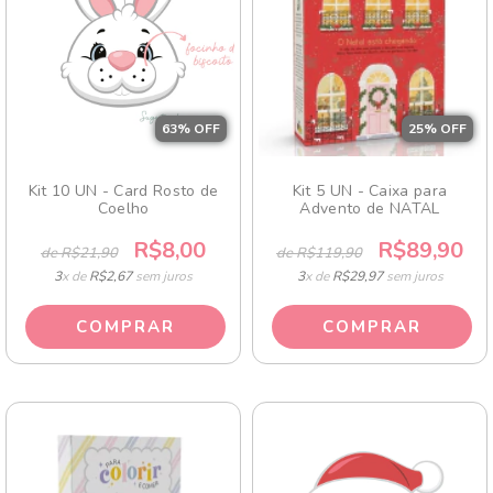
63
% OFF
25
% OFF
Kit 10 UN - Card Rosto de
Kit 5 UN - Caixa para
Coelho
Advento de NATAL
R$8,00
R$89,90
de R$21,90
de R$119,90
3
x de
R$2,67
sem juros
3
x de
R$29,97
sem juros