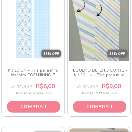
58
% OFF
55
% OFF
Kit 10 UN - Tira para mini
PEQUENO DEFEITO CORTE -
biscoito COELHINHO E
Kit 10 UN - Tira para mini
CENOURINHAS
biscoito LISTRAS
R$8,00
R$9,00
de R$18,90
de R$19,90
3
x de
R$2,67
sem juros
3
x de
R$3,00
sem juros