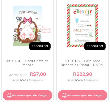
ESGOTADO
ESGOTADO
Kit 10 UN - Card Cesta de
Kit 10 UN - Card para
Páscoa
Biscoito de Pintar - NATAL
R$7,00
R$22,90
de R$16,90
3
x de
R$2,33
sem juros
3
x de
R$7,63
sem juros
Avise-me quando chegar!
Avise-me quando chegar!