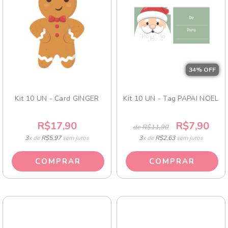
34
% OFF
Kit 10 UN - Card GINGER
Kit 10 UN - Tag PAPAI NOEL
R$17,90
R$7,90
de R$11,90
3
x de
R$5,97
sem juros
3
x de
R$2,63
sem juros