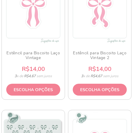
Estêncil para Biscoito Laço
Estêncil para Biscoito Laço
Vintage
Vintage 2
R$14,00
R$14,00
3
x de
R$4,67
sem juros
3
x de
R$4,67
sem juros
ESCOLHA OPÇÕES
ESCOLHA OPÇÕES