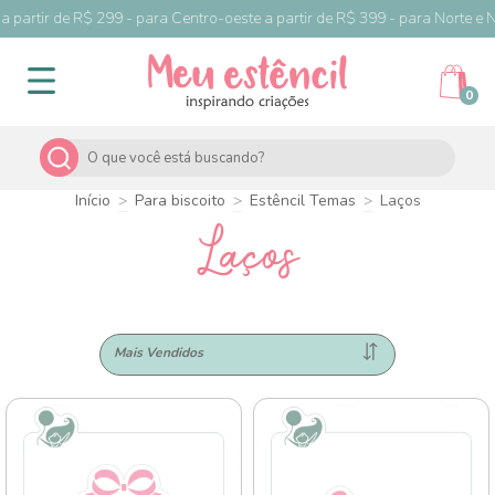
artir de R$ 299 - para Centro-oeste a partir de R$ 399 - para Norte e Nord
0
Início
>
Para biscoito
>
Estêncil Temas
>
Laços
Laços