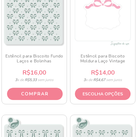
Estêncil para Biscoito Fundo
Estêncil para Biscoito
Laços e Bolinhas
Moldura Laço Vintage
R$16,00
R$14,00
3
x de
R$5,33
sem juros
3
x de
R$4,67
sem juros
ESCOLHA OPÇÕES