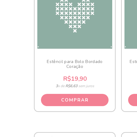
Estêncil para Bolo Bordado
Est
Coração
R$19,90
3
x de
R$6,63
sem juros