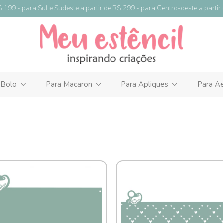
9 - para Sul e Sudeste a partir de R$ 299 - para Centro-oeste a partir de 
 Bolo
Para Macaron
Para Apliques
Para Ae