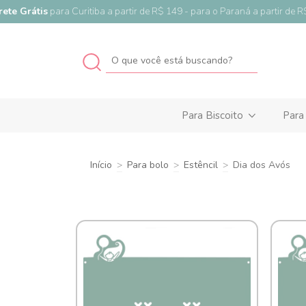
Grátis
para Curitiba a partir de R$ 149 - para o Paraná a partir de R$ 19
Para Biscoito
Para
Início
>
Para bolo
>
Estêncil
>
Dia dos Avós