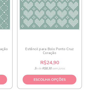
ração
Estêncil para Bolo Ponto Cruz
Coração
R$24,90
3
x de
R$8,30
sem juros
ESCOLHA OPÇÕES