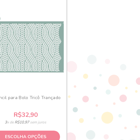
ncil para Bolo Tricô Trançado
R$32,90
3
x de
R$10,97
sem juros
ESCOLHA OPÇÕES