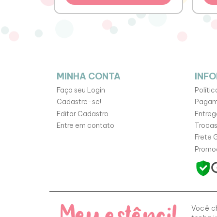
MINHA CONTA
INF
Faça seu Login
Políti
Cadastre-se!
Pagam
Editar Cadastro
Entreg
Entre em contato
Trocas
Frete G
Promo
Você ch