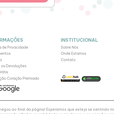
ORMAÇÕES
INSTITUCIONAL
ca de Privacidade
Sobre Nós
entos
Onde Estamos
a
Contato
 ou Devoluções
rátis
ção Coração Premiado
egou ao final da página! Esperamos que esteja se sentindo mo