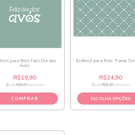
êncil para Bolo Feliz Dia dos
Estêncil para Bolo Trama Co
Avós
R$19,90
R$24,90
3
x de
R$6,63
sem juros
3
x de
R$8,30
sem juros
ESCOLHA OPÇÕES